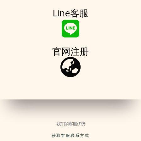
Line客服
官网注册
我们的客服优势
获取客服联系方式