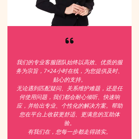
我们的专业客服团队始终以高效、优质的服
务为宗旨，7×24小时在线，为您提供及时、
贴心的支持。
无论遇到匹配疑问、关系维护难题，还是任
何使用问题，我们都会耐心倾听、快速响
应，并给出专业、个性化的解决方案。帮助
您在平台上收获更舒适、更满意的互助体
验。
有我们在，您每一步都走得踏实。