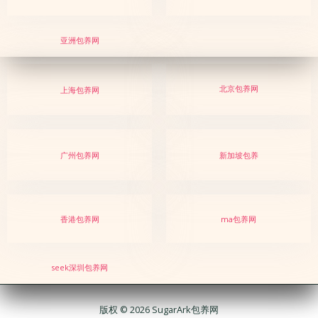
亚洲包养网
北京包养网
上海包养网
广州包养网
新加坡包养
香港包养网
ma包养网
seek
深圳包养网
版权 © 2026 SugarArk包养网