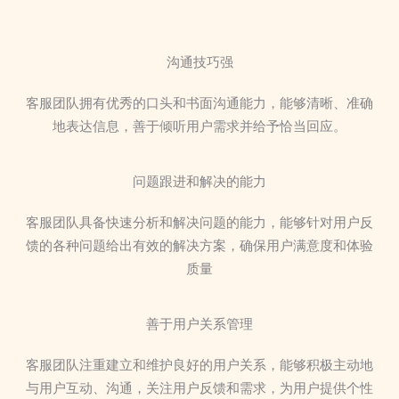
沟通技巧强
客服团队拥有优秀的口头和书面沟通能力，能够清晰、准确
地表达信息，善于倾听用户需求并给予恰当回应。
问题跟进和解决的能力
客服团队具备快速分析和解决问题的能力，能够针对用户反
馈的各种问题给出有效的解决方案，确保用户满意度和体验
质量
善于用户关系管理
客服团队注重建立和维护良好的用户关系，能够积极主动地
与用户互动、沟通，关注用户反馈和需求，为用户提供个性