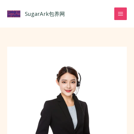
跳
至
SugarArk包养网
内
容